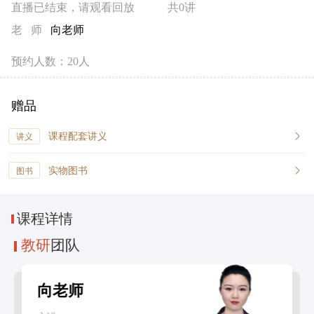
直播已结束，请观看回放
共0讲
老 师
向老师
预约人数：20人
赠品
课程配套讲义
讲义
实物图书
图书
课程
详情
教研
团队
向老师